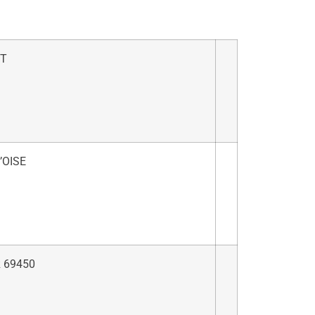
NT
’OISE
 69450