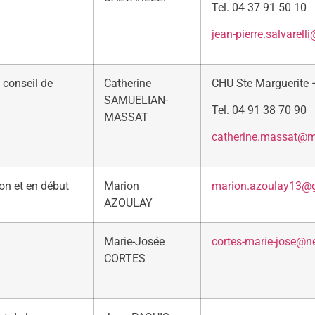
Tel. 04 37 91 50 10
jean-pierre.salvarelli
e conseil de
Catherine
CHU Ste Marguerite
SAMUELIAN-
Tel. 04 91 38 70 90
MASSAT
catherine.massat@ma
on et en début
Marion
marion.azoulay13@
AZOULAY
Marie-Josée
cortes-marie-jose@ne
CORTES