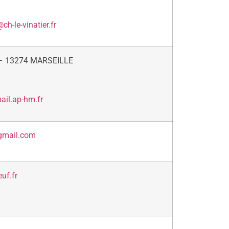
@ch-le-vinatier.fr
 – 13274 MARSEILLE
il.ap-hm.fr
gmail.com
uf.fr