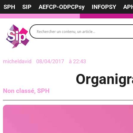
SPH
SIP
AEFCP-ODPCPsy
INFOPSY
AP
micheldavid
08/04/2017
à
22:43
Organig
Non classé
,
SPH