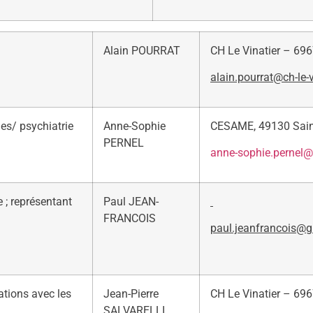
Alain POURRAT
CH Le Vinatier – 69
alain.pourrat@ch-le-vi
es/ psychiatrie
Anne-Sophie
CESAME, 49130 Sain
PERNEL
anne-sophie.pernel@
e ; représentant
Paul JEAN-
FRANCOIS
paul.jeanfrancois@g
ations avec les
Jean-Pierre
CH Le Vinatier – 69
SALVARELLI