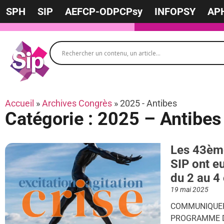
SPH
SIP
AEFCP-ODPCPsy
INFOPSY
AP
Accueil
»
Archives Congrès
»
2025 - Antibes
Catégorie : 2025 – Antibes
Les 43ème
SIP ont e
du 2 au 4
19 mai 2025
COMMUNIQUER
PROGRAMME 